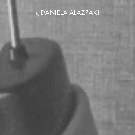
DANIELA ALAZRAKI
by