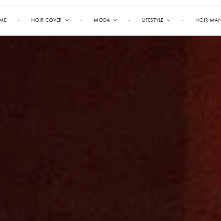
ME
NOIR COVER
MODA
LIFESTYLE
NOIR MA