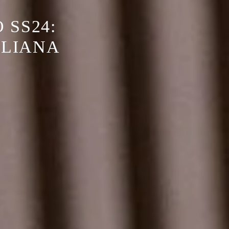
 SS24:
ALIANA