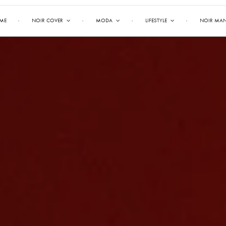
ME
NOIR COVER
MODA
LIFESTYLE
NOIR MA