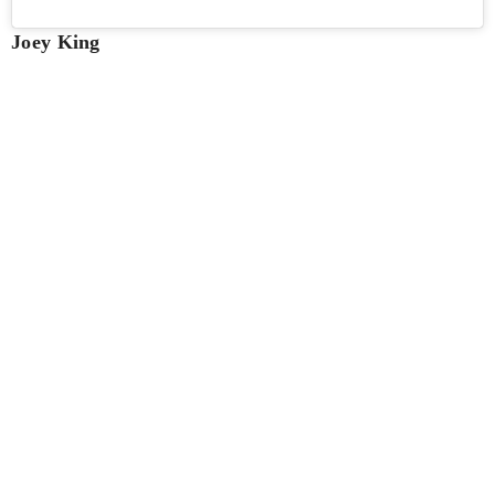
Joey King
Cada vez más presente en el mapa fashion, apostó por un conjunto
mostaza con efecto degradé.