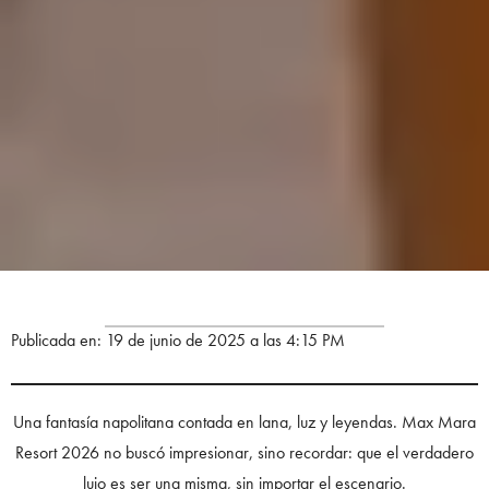
Publicada en: 19 de junio de 2025 a las 4:15 PM
Una fantasía napolitana contada en lana, luz y leyendas. Max Mara
Resort 2026 no buscó impresionar, sino recordar: que el verdadero
lujo es ser una misma, sin importar el escenario.