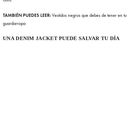
TAMBIÉN PUEDES LEER:
Vestidos negros que debes de tener en tu
guardarropa
UNA DENIM JACKET PUEDE SALVAR TU DÍA
En muchas ciudades el otoño pasa del calor al frió; con una
chamarra de mezclilla podrás mantenerte abrigada pero sin morir de
calor. Combina con un vestido floreado a tono, unos statemant
sneakers y estarás del otro lado.
SÍGUENOS EN INSTAGRAM:
@_NOIRMAGAZINE