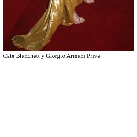
Cate Blanchett y Giorgio Armani Privé
El tercer vestido más suntuoso, es de la actriz Cate Blanchett. Lo usó
en 2007, cuando acudió a la ceremonia de los Oscar con un
Giorgio Armani Privé con incrustaciones de Swarovski.
El estilo de corte del vestido es griego, entallado y en color metal.
En esa ceremonia, Cate Blanchett estaba nominada como mejor
actriz de reparto por la película Diario de un escándalo. Blanchett no