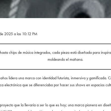
 de 2025 a las 10:12 PM
asta chips de música integrados, cada pieza está diseñada para inspirar,
moldeando el mañana.
ños lidera una marca con identidad futurista, inmersiva y gamificad
ica electrónica que se diferenciaba por hacer sus shows en espacios cul
proyecto que la llevaría a ser lo que es hoy; una marca pionera en di