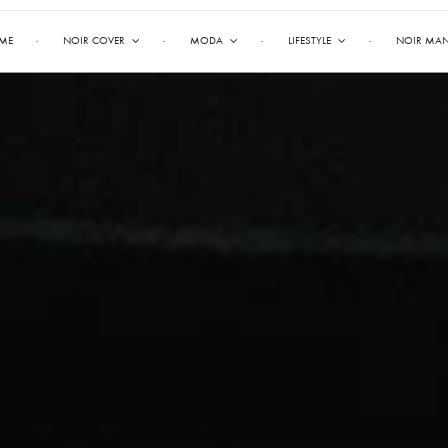
ME
NOIR COVER
MODA
LIFESTYLE
NOIR MA