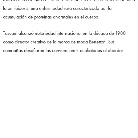
la amiloidosis, una enfermedad rara caracterizada por la
acumulación de proteínas anormales en el cuerpo.
Toscani alcanzó notoriedad internacional en la década de 1980
como director creativo de la marca de moda Benetton. Sus
campañas desafiaron las convenciones publicitarias al abordar
temas sociales y políticos controvertidos, como el racismo, la religión
y la pobreza. Una de sus imágenes más emblemáticas fue la de un
beso entre un sacerdote y una monja, que generó un intenso debate
público.