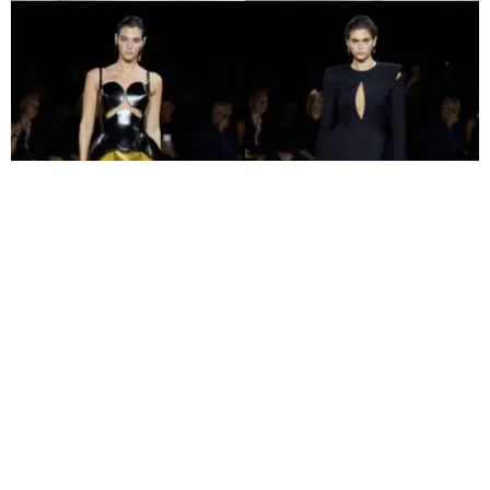
El espectáculo está dedicado a Lee Alexander McQueen, cuyo
deseo siempre fue empoderar a las mujeres, y a la pasión, el talento
y la lealtad de un equipo completo.