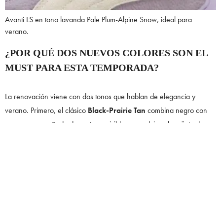
Avanti LS en tono lavanda Pale Plum-Alpine Snow, ideal para
verano.
¿POR QUÉ DOS NUEVOS COLORES SON EL
MUST PARA ESTA TEMPORADA?
La renovación viene con dos tonos que hablan de elegancia y
verano. Primero, el clásico
Black-Prairie Tan
combina negro con
arena, acompañado de costuras visibles y una lujosa lengüeta de
cuero con logo dorado. El toque estrella: una suela de TPU
translúcida con degradado que sube por el talón, un detalle moderno
que coquetea con el pasado.
Luego, la versión
Avanti LS
(más estilizada, ligera y refinada) se
atreve con un tono lavanda y marfil llamado
Pale Plum-Alpine
Snow
. Perfecto para quienes buscan una zapatilla unisex con un