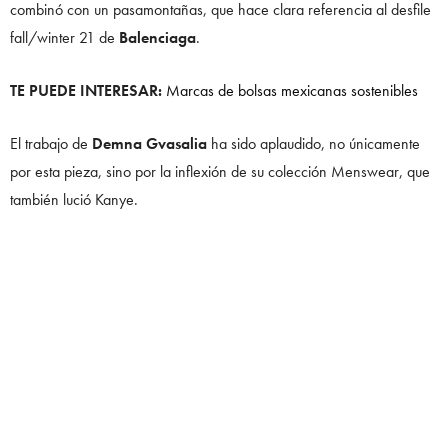
combinó con un pasamontañas, que hace clara referencia al desfile
fall/winter 21 de
Balenciaga
.
TE PUEDE INTERESAR:
Marcas de bolsas mexicanas sostenibles
El trabajo de
Demna Gvasalia
ha sido aplaudido, no únicamente
por esta pieza, sino por la inflexión de su colección Menswear, que
también lució Kanye.
Kim Kardashian deslumbra con Balenciaga
Aunque el
match made in heaven
podría ser algo no planeado,
nada es casualidad entre estos ex esposos, que llegaron así a la
sesión musical
Donda
que fue coordinada por la misma
Gvasalia
.