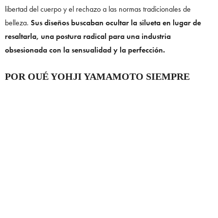
libertad del cuerpo y el rechazo a las normas tradicionales de
belleza.
Sus diseños buscaban ocultar la silueta en lugar de
resaltarla, una postura radical para una industria
obsesionada con la sensualidad y la perfección.
POR QUÉ YOHJI YAMAMOTO SIEMPRE
VISTE DE NEGRO
Si existe un color asociado a Yohji Yamamoto es el negro.
A lo
largo de décadas, el diseñador convirtió este tono en una
declaración de identidad y sofisticación.
Para
Yamamoto, el negro representa elegancia, misterio y
profundidad emocional. Sus colecciones suelen construirse
alrededor de este color, utilizando distintas texturas, cortes y
volúmenes
para demostrar que una sola tonalidad puede contener