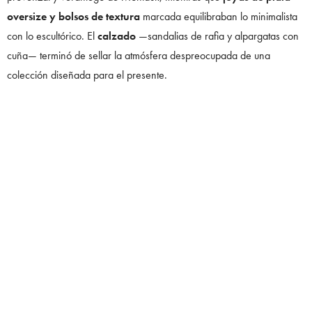
oversize y bolsos de textura
marcada equilibraban lo minimalista
con lo escultórico. El
calzado
—sandalias de rafia y alpargatas con
cuña— terminó de sellar la atmósfera despreocupada de una
colección diseñada para el presente.
¿QUÉ COLORES PREDOMINARON EN LA
COLECCIÓN?
La
paleta
fue
gráfica y contundente
:
blanco y negro como
base
, salpicados por
toques de rojo encendido
. Un tríptico
cromático que resume la esencia del desfile: pureza, sobriedad y
una chispa de audacia. Estos tonos no solo estructuraron la
colección, también marcaron un ritmo visual que reforzaba la
simplicidad elevada que Ralph quería transmitir.