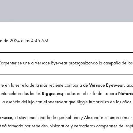
bre de 2024 a las 4:46 AM
arpenter se une a Versace Eyewear protagonizando la campaña de los i
te en la estrella de la más reciente campaña de
Versace Eyewear
, ac
ento celebra los lentes
Biggie
, inspirados en el estilo del rapero
Notorio
a esencia del lujo con el streetwear que Biggie inmortalizó en los años
ersace
, «Estoy emocionada de que Sabrina y Alexandre se unan a nuestr
está formada por rebeldes, visionarios y verdaderos campeones del espí