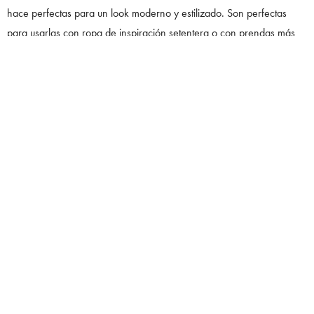
hace perfectas para un look moderno y estilizado. Son perfectas
para usarlas con ropa de inspiración setentera o con prendas más
minimalistas que dejen las sandalias como el centro de atención.
SANDALIAS TIPO PALA (SLIDES)
Las
sandalias tipo pala
o
slides
son sinónimo de comodidad. Son
muy populares en los días de verano y son ideales para quienes
buscan un diseño sencillo, sin complicaciones. Su estructura abierta y
sin correas hace que sean fáciles de poner y quitar.
Estas sandalias han ganado popularidad en los últimos años, no solo
por su comodidad, sino también por su versatilidad. Se pueden
combinar con una gran variedad de looks, desde los más deportivos
hasta los más sofisticados, agregando siempre un toque relajado y
chic.