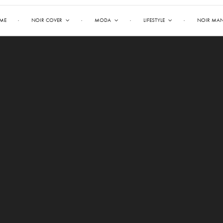
ME
NOIR COVER
MODA
LIFESTYLE
NOIR MA