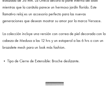
estilizada de 36 mm. La Greca decora la parte interna del bisel
mientras que la carátula parece un hermoso jardín florido. Este
llamativo reloj es un accesorio perfecto para las nuevas
generaciones que desean mostrar su amor por la marca Versace.
La colección incluye una versión con correa de piel decorada con la
cabeza de Medusa a las 12 hrs y un estoperol a las 6 hrs o con un
brazalete mesh para un look más fashion.
• Tipo de Cierre de Extensible: Broche deslizante.