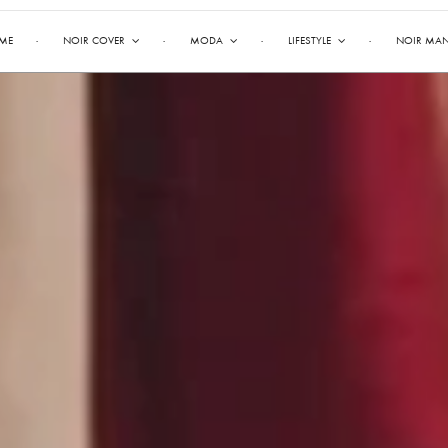
ME
NOIR COVER
MODA
LIFESTYLE
NOIR MA