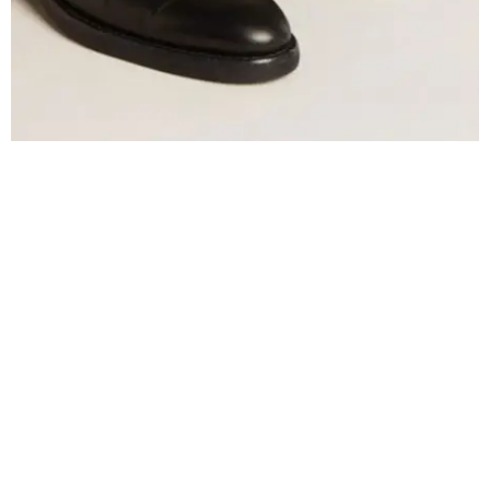
Golden Goose
BOTINES
Los
botines
, ya sean de tacón o planos, son una opción sofisticada
que complementa a la perfección los jeans cigarette. Modelos como
los
Chelsea boots
o los
botines de punta afilada
le dan un toque
elevado. Al dejar el tobillo ligeramente al descubierto, estos crena
una línea continua que alarga visualmente las piernas, ideal para un
look pulido y elegante.