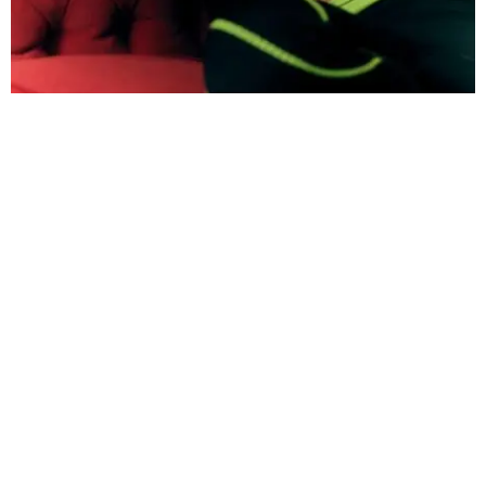
Noir se reúne en entrevista con Polo Morín
.
Total look de Gucci y
joyería Bulgari.
Este texto es una extracto de la entrevista realizada
por Daniela España. Continúa leyendo la entrevista
completa en nuestra edición impresa en sus puntos de
venta.
Personalmente, siempre trato
de hacer proyectos que sumen