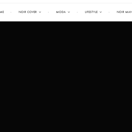
ME
NOIR COVER
MODA
LIFESTYLE
NOIR MA