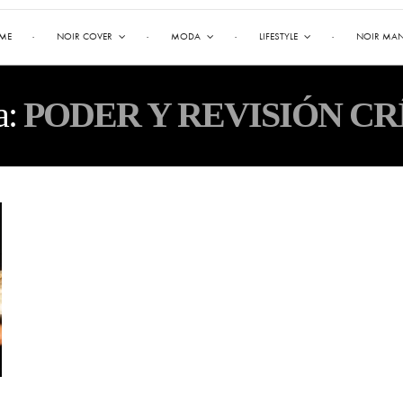
ME
NOIR COVER
MODA
LIFESTYLE
NOIR MA
a:
PODER Y REVISIÓN CR