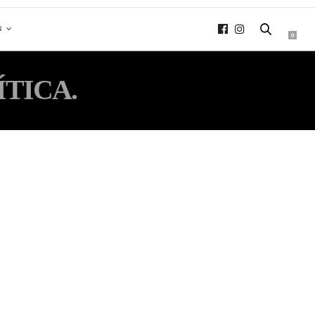
N
0
ÍTICA.