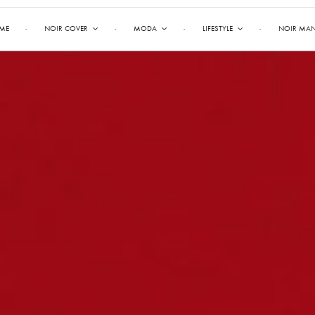
ME
NOIR COVER
MODA
LIFESTYLE
NOIR MA