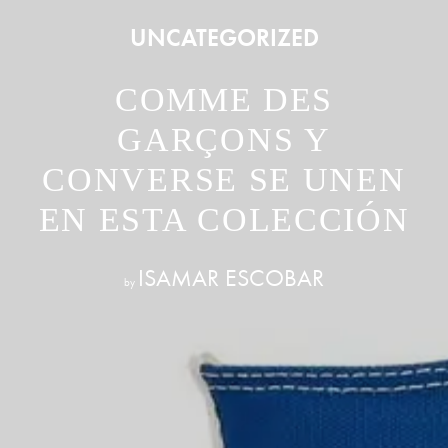
UNCATEGORIZED
COMME DES
GARÇONS Y
CONVERSE SE UNEN
EN ESTA COLECCIÓN
ISAMAR ESCOBAR
by