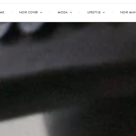
ME
NOIR COVER
MODA
LIFESTYLE
NOIR MA