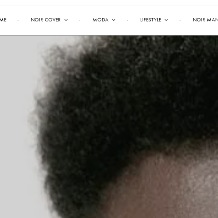
ME
NOIR COVER
MODA
LIFESTYLE
NOIR MA