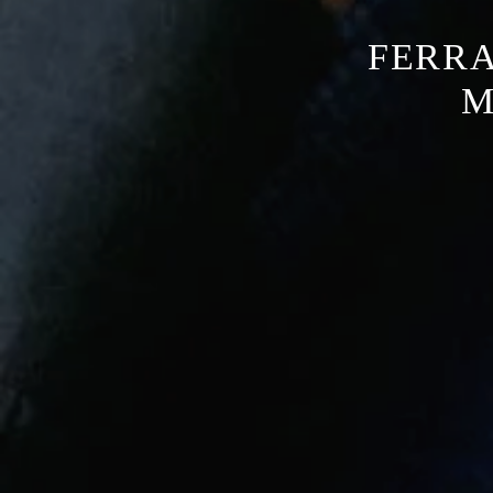
FERR
M