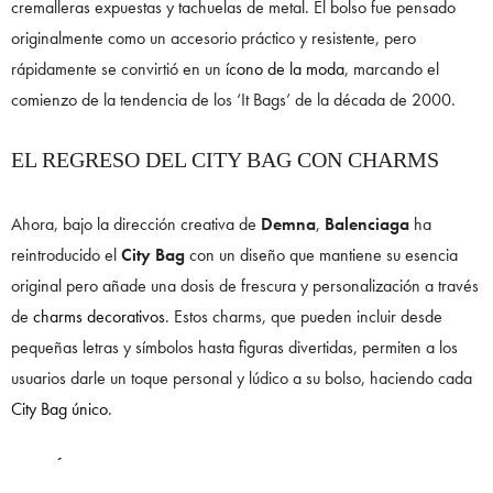
cremalleras expuestas y tachuelas de metal. El bolso fue pensado
originalmente como un accesorio práctico y resistente, pero
rápidamente se convirtió en un
ícono de la moda
, marcando el
comienzo de la tendencia de los ‘It Bags’ de la década de 2000.
EL REGRESO DEL CITY BAG CON CHARMS
Ahora, bajo la dirección creativa de
Demna
,
Balenciaga
ha
reintroducido el
City Bag
con un diseño que mantiene su esencia
original pero añade una dosis de frescura y personalización a través
de
charms decorativos
. Estos charms, que pueden incluir desde
pequeñas letras y símbolos hasta figuras divertidas, permiten a los
usuarios darle un toque personal y lúdico a su bolso, haciendo cada
City Bag único
.
¿CUÁL ES EL PRECIO DE LA BAG CHARMS?