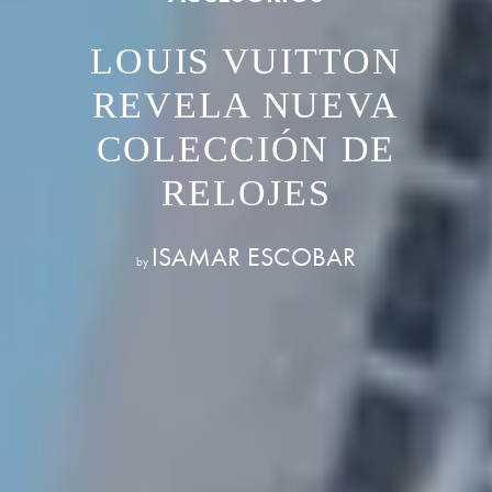
LOUIS VUITTON
REVELA NUEVA
COLECCIÓN DE
RELOJES
ISAMAR ESCOBAR
by