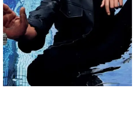
Foto: Cortesía
Lee
usa la variación Neon Black del
Tambour Street Diver
,
mientras que
Turner
aparece con la versión blanca y azul marino;
Rahim con el azul.