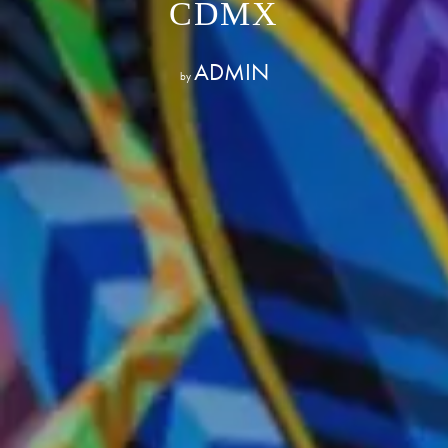
CDMX
ADMIN
by