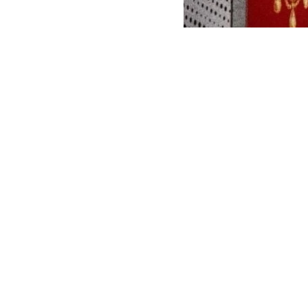
Mark Peet Visser dijo que lo
(Monarcas reinantes), con r
el sur de África que ahora se 
En entrevista telefónica, Vis
fue captado por cámaras de se
‘El ataque con explosivos fue
‘Así que eso lo hicieron bien
ese momento, las
obras fuer