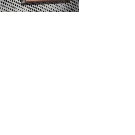
 1985 llamada ‘Reigning Queens’
Suazilandia, un pequeño
reino sin litoral
en
alería MPV de la localidad de Oisterwijk,
canas también resultaron dañadas, señaló.
as de arte, y resulta que no cabían… En
rreparablemente, porque es imposible