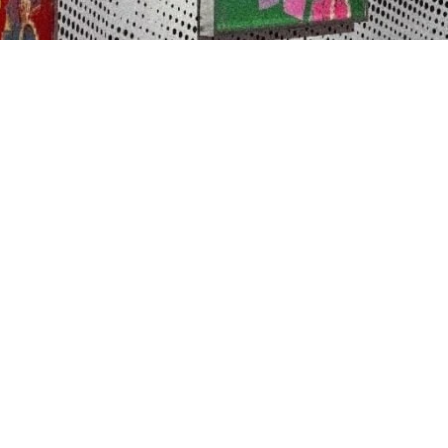
s ladrones intentaron robar las cuatro obras de una serie de Warhol de
etratos de las entonces reinas del Reino Unido, Holanda, Dinamarca y 
llama Esuatini.
ser indicó que el robo, ocurrido en las primeras horas del viernes en la G
guridad y lo calificó de ‘amateur’.
 tan violento que todo mi edificio quedó destruido” y varias tiendas cer
, demasiado bien, de hecho. Y luego corrieron hacia el auto con las obr
on arrancadas
de los marcos y uno se da cuenta de que están dañadas i