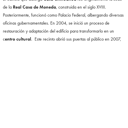
de la
Real Casa de Moneda
, construida en el siglo XVIII.
Posteriormente, funcionó como Palacio Federal, albergando diversas
oficinas gubernamentales. En 2004, se inició un proceso de
restauración y adaptación del edificio para transformarlo en un
c
entro cultural
. Este recinto abrió sus puertas al público en 2007,
renovado y listo para cumplir su nueva función como guardián del
patrimonio cultural.
Pedro Friedeberg con su obra.
Foto:
Centro Cultural «Casa Chihuahua».
Instagram
.
Foto: Pinterst.
¿Quién es Pedro Freideberg?