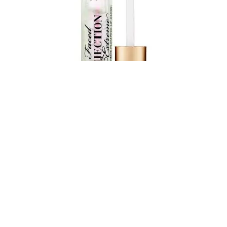
Lip injection extreme lip plumper – Too Faced
Brillo que ofrece resultados inmediatos. Aumenta el aspecto del
volumen de los labios de forma natural, se puede aplicar en la
mañana y en la noche.