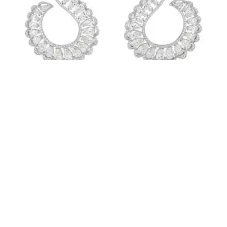
La actriz, la primera estrella de Marvel en obtener esta estatuilla por
una pieza cinematográfica de ese universo, complementó su atuendo
con
Chopard.
Sus elecciones: un brazalete con 85,43 quilates diamantes
engastados en oro blanco de 18 quilates con certificado Fairmined
de la
colección Green Carpet.
Viola Davis