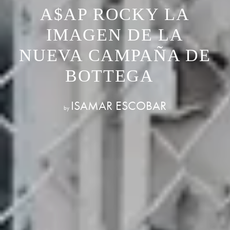
A$AP ROCKY LA
IMAGEN DE LA
NUEVA CAMPAÑA DE
BOTTEGA
ISAMAR ESCOBAR
by