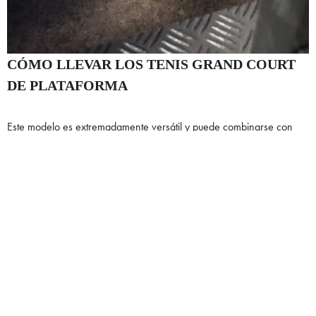
CÓMO LLEVAR LOS TENIS GRAND COURT
DE PLATAFORMA
Este modelo es extremadamente versátil y puede combinarse con
prácticamente cualquier look. Para un outfit casual, se pueden llevar
con unos jeans rectos y una camiseta básica. Si buscas algo más
formal pero cómodo, funcionan perfecto con pantalones anchos y
blusas estructuradas. La plataforma añade un elemento moderno que
estiliza y realza cualquier combinación, haciendo que estos tenis
sean perfectos tanto para el trabajo como para salidas con amigos e
incluso para hacer deporte.
DÓNDE CONSEGUIR LOS ADIDAS GRAND