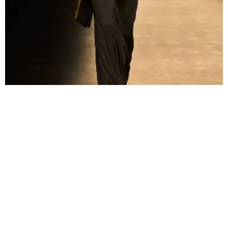
La nueva mujer Tom Ford
Como una mujer fuerte y con control es como
Peter
muestra sus
salidas inspiradas en la modelo de los 60 y 70,
Donyale Luna.
Revolucionaria en la industria por ser la primera mujer de raza negra
en ser reconocida como supermodelo.