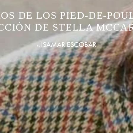
S DE LOS PIED-DE-POU
CCIÓN DE STELLA MCCA
ISAMAR ESCOBAR
by