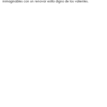
inimaginables con un renovar estilo digno de los valientes.
Las siluetas presentadas en esta edición de primavera 2010 dejó un
impacto significativo en el mundo creativo inspirando a firmas como
Rick Owens
o
Schiaparelli
apuestan por crear piezas únicas para