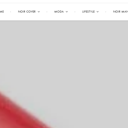
ME
NOIR COVER
MODA
LIFESTYLE
NOIR MA