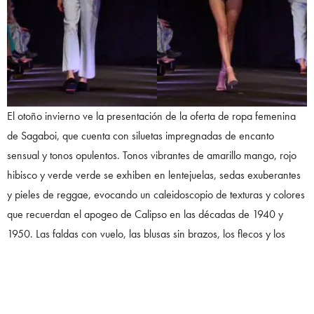
El otoño invierno ve la presentación de la oferta de ropa femenina
de Sagaboi, que cuenta con siluetas impregnadas de encanto
sensual y tonos opulentos. Tonos vibrantes de amarillo mango, rojo
hibisco y verde verde se exhiben en lentejuelas, sedas exuberantes
y pieles de reggae, evocando un caleidoscopio de texturas y colores
que recuerdan el apogeo de Calipso en las décadas de 1940 y
1950. Las faldas con vuelo, las blusas sin brazos, los flecos y los
volantes rinden homenaje al resurgimiento de la cultura de la moda
de la época.
La profunda conexión de Sagaboi con la cultura de las cacerolas de