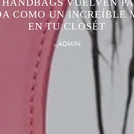
G HANDBAGS VUELVEN PA
A COMO UN INCREÍBLE 
EN TU CLOSÉT
ADMIN
by