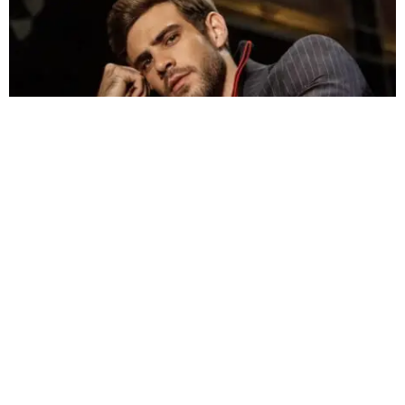
Confeccionados con tejidos técnicos y flexibles, los trajes ofrecen
comodidad y libertad de movimiento sin sacrificar el estilo. Una
paleta de colores neutros de azul profundo, gris y negro se acentúa