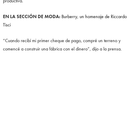
productiva.
EN LA SECCIÓN DE MODA:
Burberry, un homenaje de Riccardo
Tisci
“Cuando recibí mi primer cheque de pago, compré un terreno y
comencé a construir una fábrica con el dinero”, dijo a la prensa.
El pasado ya no existe para Kenneth Ize
Fue ahí que estas nuevas prendas de
Kenneth Ize
se convirtieron
en realidad, y fue por ello que las llenó de color, para olvidarse de
ese pasado que lo había lastimado.