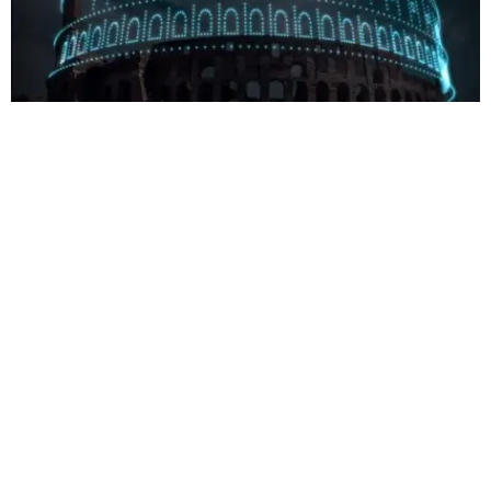
El Coliseo de Roma reconstruido con drones.
Durante los últimos dos años, DRIFT ha trabajado con su equipo de
64 especialistas multidisciplinarios, incluidos los de Drone Stories y
Nova Skystories, para desarrollar un software sofisticado capaz de
producir una serie de impresionantes esculturas aéreas, instalaciones
y actuaciones destinadas a ser disfrutadas en espacios exteriores y
públicos.