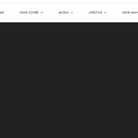
ME
NOIR COVER
MODA
LIFESTYLE
NOIR MA