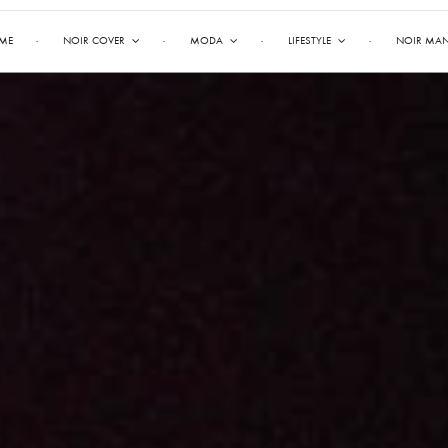
ME
NOIR COVER
MODA
LIFESTYLE
NOIR MA