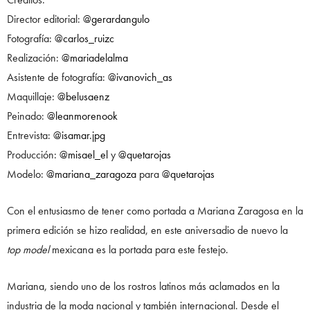
Director editorial:
@gerardangulo
Fotografía:
@carlos_ruizc
Realización:
@mariadelalma
Asistente de fotografía:
@ivanovich_as
Maquillaje:
@belusaenz
Peinado:
@leanmorenook
Entrevista:
@isamar.jpg
Producción:
@misael_el
y
@quetarojas
Modelo:
@mariana_zaragoza
para
@quetarojas
Con el entusiasmo de tener como portada a Mariana Zaragosa en la
primera edición se hizo realidad, en este aniversadio de nuevo la
top model
mexicana es la portada para este festejo.
Mariana, siendo uno de los rostros latinos más aclamados en la
industria de la moda nacional y también internacional. Desde el