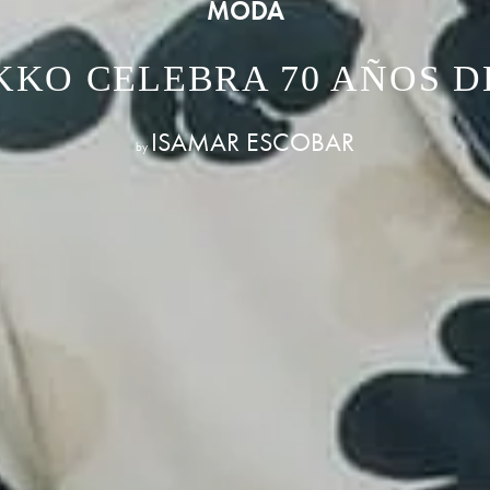
MODA
KO CELEBRA 70 AÑOS D
ISAMAR ESCOBAR
by