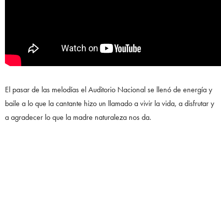
El pasar de las melodías el Auditorio Nacional se llenó de energía y
baile a lo que la cantante hizo un llamado a vivir la vida, a disfrutar y
a agradecer lo que la madre naturaleza nos da.
Saludando desde el escenario a su esposo en el público y quién con
seguridad compartió es de sus grandes inspiraciones para las letras,
así como la presencia del cantante Adanowsky, es como comenzó a
hacer el cierre de esta noche en la que se volvió a posar como la
reina del escenario, con esa peculiar manera de caminar descalza,
bailar, mirar con atención al público y moverlo al ritmo que se